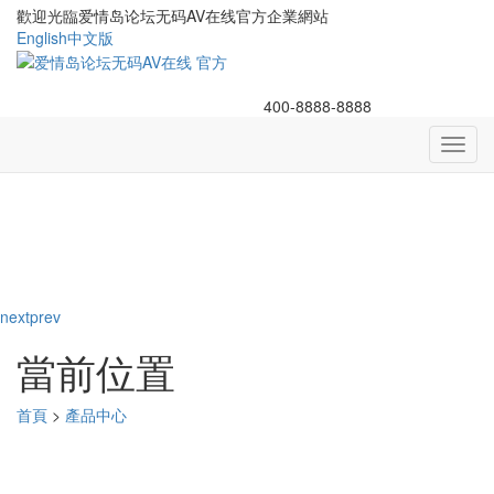
歡迎光臨爱情岛论坛无码AV在线官方企業網站
English
中文版
400-8888-8888
Toggl
navig
next
prev
當前位置
首頁
>
產品中心