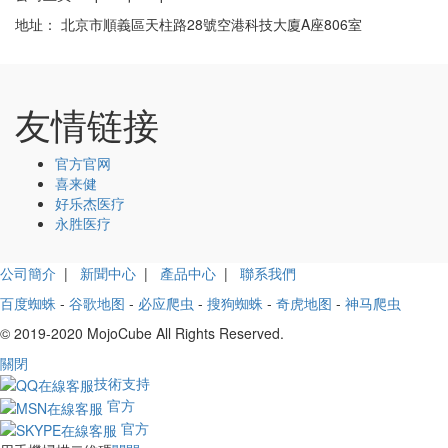
地址： 北京市順義區天柱路28號空港科技大廈A座806室
友情链接
官方官网
喜来健
好乐杰医疗
永胜医疗
公司簡介
|
新聞中心
|
產品中心
|
聯系我們
百度蜘蛛
-
谷歌地图
-
必应爬虫
-
搜狗蜘蛛
-
奇虎地图
-
神马爬虫
© 2019-2020 MojoCube All Rights Reserved.
關閉
技術支持
官方
官方