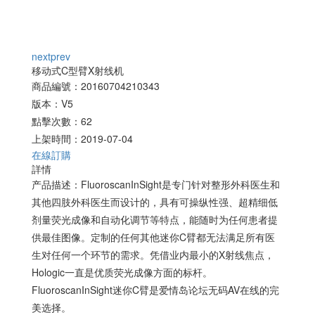
next
prev
移动式C型臂X射线机
商品編號：20160704210343
版本：V5
點擊次數：62
上架時間：2019-07-04
在線訂購
詳情
产品描述：FluoroscanInSight是专门针对整形外科医生和
其他四肢外科医生而设计的，具有可操纵性强、超精细低
剂量荧光成像和自动化调节等特点，能随时为任何患者提
供最佳图像。定制的任何其他迷你C臂都无法满足所有医
生对任何一个环节的需求。凭借业内最小的X射线焦点，
Hologic一直是优质荧光成像方面的标杆。
FluoroscanInSight迷你C臂是爱情岛论坛无码AV在线的完
美选择。