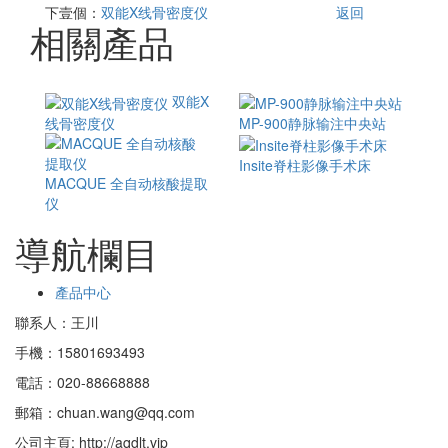
下壹個：
双能X线骨密度仪
返回
相關產品
双能X
线骨密度仪
MP-900静脉输注中央站
Insite脊柱影像手术床
MACQUE 全自动核酸提取
仪
導航欄目
產品中心
聯系人：王川
手機：15801693493
電話：020-88668888
郵箱：chuan.wang@qq.com
公司主頁: http://aqdlt.vip